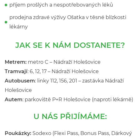
příjem prošlých a nespotřebovaných léků
prodejna zdravé výživy Ošatka v těsné blízkosti
lékárny
JAK SE K NÁM DOSTANETE?
Metrem:
metro C – Nádraží Holešovice
Tramvají
: 6, 12, 17 – Nádraží Holešovice
Autobusem
: linky 112, 156, 201 – zastávka Nádraží
Holešovice
Autem
: parkoviště P+R Holešovice (naproti lékárně)
U NÁS PŘIJÍMÁME:
Poukázky:
Sodexo (Flexi Pass, Bonus Pass, Dárkový