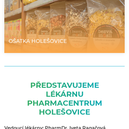
OŠATKA HOLEŠOVICE
PŘEDSTAVUJEME
LÉKÁRNU
PHARMACENTRUM
HOLEŠOVICE
Vedoucí lékárny: PharmDr. Iveta Ragačová