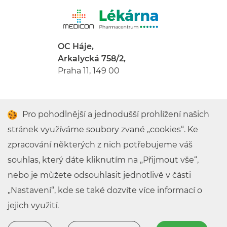
OC Háje,
Arkalycká 758/2,
Praha 11, 149 00
Pro pohodlnější a jednodušší prohlížení našich
stránek využíváme soubory zvané „cookies“. Ke
zpracování některých z nich potřebujeme váš
Lékárny
Centrála - kontakty
Cookies
souhlas, který dáte kliknutím na „Přijmout vše“,
nebo je můžete odsouhlasit jednotlivě v části
„Nastavení“, kde se také dozvíte více informací o
© 2025 - MEDICON Pharm s.r.o.
jejich využití.
Prohlášení o ochraně osobních údajů