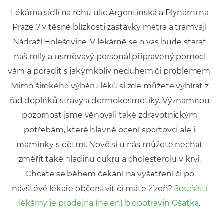
Lékárna sídlí na rohu ulic Argentinská a Plynární na
Praze 7 v těsné blízkosti zastávky metra a tramvají
Nádraží Holešovice.
V lékárně se o vás bude starat
náš milý a usměvavý personál připravený pomoci
vám a poradit s jakýmkoliv neduhem či problémem.
Mimo širokého výběru léků si zde můžete vybírat z
řad doplňků stravy a dermokosmetiky. Významnou
pozornost jsme věnovali také zdravotnickým
potřebám, které hlavně ocení sportovci ale i
maminky s dětmi. Nově si u nás můžete nechat
změřit také hladinu cukru a cholesterolu v krvi.
Chcete se během čekání na vyšetření či po
návštěvě lékaře občerstvit či máte žízeň?
Součástí
lékárny je prodejna (nejen) biopotravin Ošatka
.