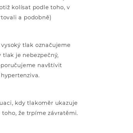
tiž kolísat podle toho, v
rtovali a podobně)
o vysoký tlak označujeme
 tlak je nebezpečný,
oporučujeme navštívit
ihypertenziva.
tuaci, kdy tlakoměr ukazuje
 toho, že trpíme závratěmi.