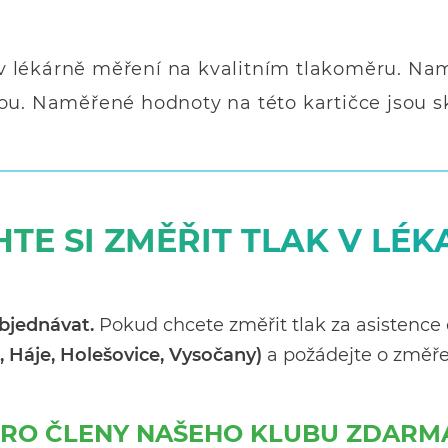
v lékárně měření na kvalitním tlakoměru. Nam
vou. Naměřené hodnoty na této kartičce jsou
TE SI ZMĚŘIT TLAK V LÉ
bjednávat.
Pokud chcete změřit tlak za asistence
, Háje, Holešovice, Vysočany)
a požádejte o změře
RO ČLENY NAŠEHO KLUBU ZDARM