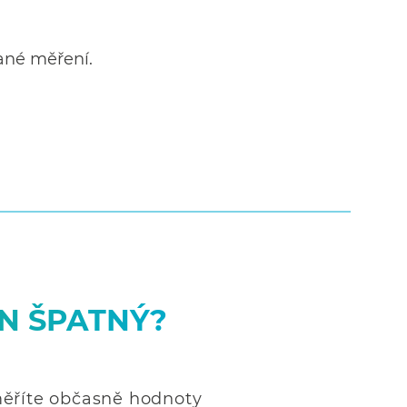
vané měření.
EN ŠPATNÝ?
ěříte občasně hodnoty