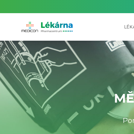
LÉK
MĚ
Po