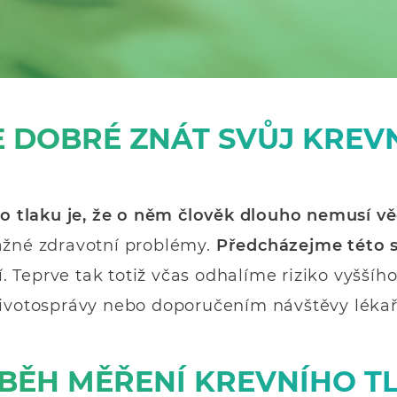
E DOBRÉ ZNÁT SVŮJ KREVN
 tlaku je, že o něm člověk dlouho nemusí v
ážné zdravotní problémy.
Předcházejme této 
cí. Teprve tak totiž včas odhalíme riziko vyšš
životosprávy nebo doporučením návštěvy lékaře
BĚH MĚŘENÍ KREVNÍHO T