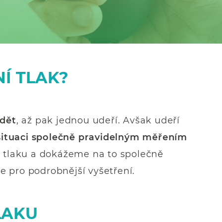
Í TLAK?
ědět
, až pak jednou udeří. Avšak udeří
situaci společně pravidelným měřením
ího tlaku a dokážeme na to společně
 pro podrobnější vyšetření.
LAKU