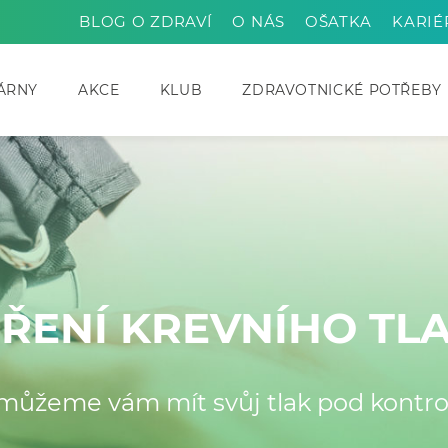
BLOG O ZDRAVÍ
O NÁS
OŠATKA
KARIÉ
ÁRNY
AKCE
KLUB
ZDRAVOTNICKÉ POTŘEBY
ŘENÍ KREVNÍHO TL
můžeme vám mít svůj tlak pod kontro