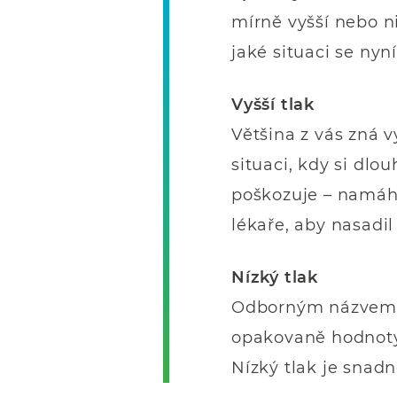
mírně vyšší nebo ni
jaké situaci se nyn
Vyšší tlak
Většina z vás zná 
situaci, kdy si dl
poškozuje – namáhá
lékaře, aby nasadil
Nízký tlak
Odborným názvem je
opakovaně hodnoty 
Nízký tlak je snadně