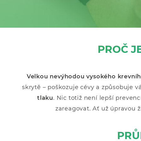
PROČ J
Velkou nevýhodou vysokého krevního
skrytě – poškozuje cévy a způsobuje v
tlaku
. Nic totiž není lepší preven
zareagovat. Ať už úpravou 
PRŮ