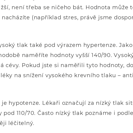
žší, není třeba se ničeho bát. Hodnota může to
í nacházíte (například stres, právě jsme dospo
vysoký tlak také pod výrazem hypertenze. Jak
ouhodobě naměříte hodnoty vyšší 140/90. Vysoký
 cévy. Pokud jste si naměřili tyto hodnoty, d
 léky na snížení vysokého krevního tlaku – ant
 hypotenze. Lékaři označují za nízký tlak si
pod 110/70. Často nízký tlak poznáme i podle
ji léčitelný.