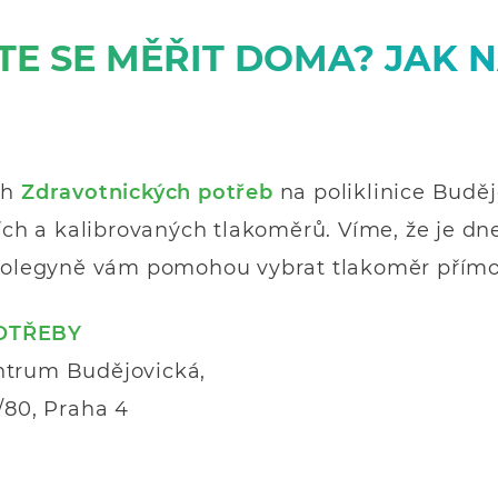
TE SE MĚŘIT DOMA? JAK N
ch
Zdravotnických potřeb
na poliklinice Budě
ních a kalibrovaných tlakoměrů. Víme, že je dn
 kolegyně vám pomohou vybrat tlakoměr přímo 
OTŘEBY
trum Budějovická,
/80, Praha 4