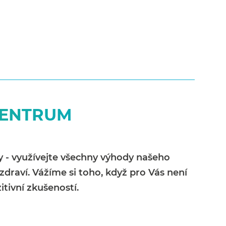
CENTRUM
my - využívejte všechny výhody našeho
draví. Vážíme si toho, když pro Vás není
itivní zkušeností.