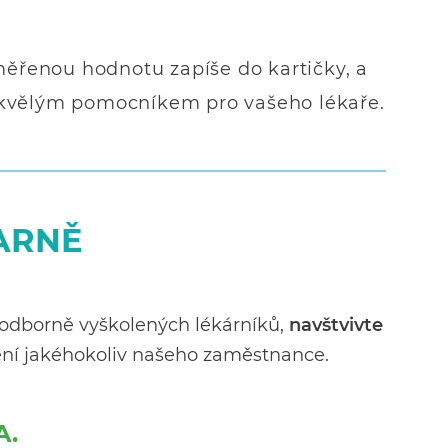
ěřenou hodnotu zapíše do kartičky, a
 skvělým pomocníkem pro vašeho lékaře.
KARNĚ
 odborně vyškolených lékárníků,
navštvivte
ní jakéhokoliv našeho zaměstnance.
A.