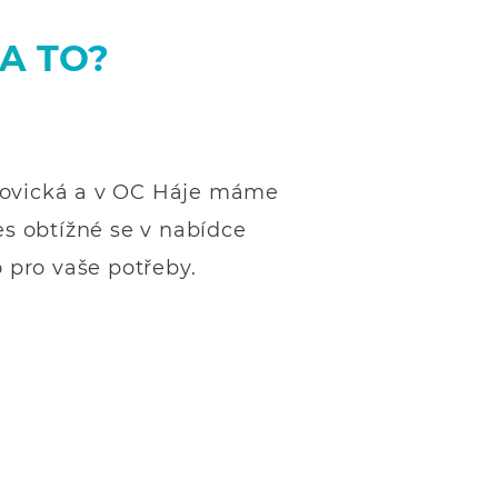
A TO?
jovická a v OC Háje máme
es obtížné se v nabídce
pro vaše potřeby.