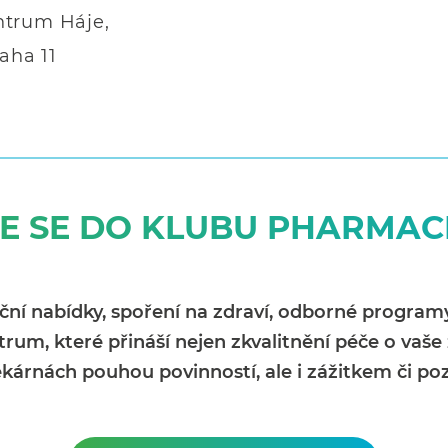
trum Háje,
aha 11
TE SE DO KLUBU PHARMA
kční nabídky, spoření na zdraví, odborné progra
, které přináší nejen zkvalitnění péče o vaše z
kárnách pouhou povinností, ale i zážitkem či poz