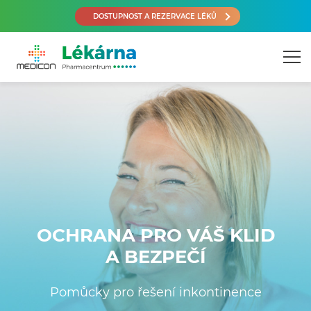
DOSTUPNOST A REZERVACE LÉKŮ
OCHRANA PRO VÁŠ KLID
A BEZPEČÍ
Pomůcky pro řešení inkontinence