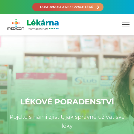
DOSTUPNOST A REZERVACE LÉKŮ
LÉKOVÉ PORADENSTVÍ
Pojďte s námi zjistit, jak správně užívat své
léky