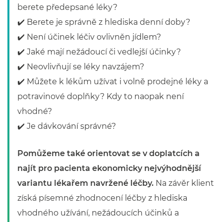
berete předepsané léky?
✔️ Berete je správně z hlediska denní doby?
✔️ Není účinek léčiv ovlivněn jídlem?
✔️ Jaké mají nežádoucí či vedlejší účinky?
✔️ Neovlivňují se léky navzájem?
✔️ Můžete k lékům užívat i volně prodejné léky a
potravinové doplňky? Kdy to naopak není
vhodné?
✔️ Je dávkování správné?
Pomůžeme také orientovat se v doplatcích a
najít pro pacienta ekonomicky nejvýhodnější
variantu lékařem navržené léčby.
Na závěr klient
získá písemné zhodnocení léčby z hlediska
vhodného užívání, nežádoucích účinků a