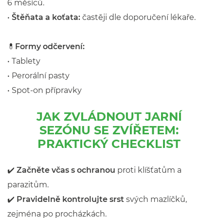
6 měsíců.
•
Štěňata a koťata:
častěji dle doporučení lékaře.
💊
Formy odčervení:
• Tablety
• Perorální pasty
• Spot-on přípravky
JAK ZVLÁDNOUT JARNÍ
SEZÓNU SE ZVÍŘETEM:
PRAKTICKÝ CHECKLIST
✔️
Začněte včas s ochranou
proti klíšťatům a
parazitům.
✔️
Pravidelně kontrolujte srst
svých mazlíčků,
zejména po procházkách.