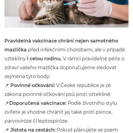
Pravidelná vakcinace chrání nejen samotného
mazlíčka
před infekčními chorobami, ale v případě
vztekliny
i celou rodinu.
V rámci pravidelné péče o
zdraví vašeho mazlíčka doporučujeme sledovat
zejména tyto body:
📌
Povinné očkování:
V České republice je ze
zákona povinné očkování psů proti vzteklině.
📌
Doporučená vakcinace:
Podle životního stylu
zvířete je vhodné chránit jej také proti psince,
parvoviróze či leptospiróze.
📌
Jistota na cestách:
Pokud plánujete se psem