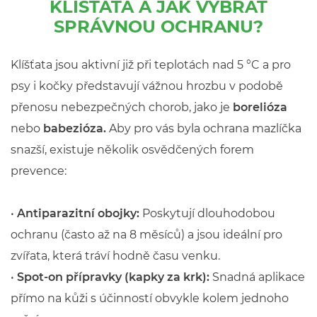
KLÍŠŤATA A JAK VYBRAT
SPRÁVNOU OCHRANU?
Klíšťata jsou aktivní již při teplotách nad 5 °C a pro
psy i kočky představují vážnou hrozbu v podobě
přenosu nebezpečných chorob, jako je
borelióza
nebo
babezióza.
Aby pro vás byla ochrana mazlíčka
snazší, existuje několik osvědčených forem
prevence:
•
Antiparazitní obojky:
Poskytují dlouhodobou
ochranu (často až na 8 měsíců) a jsou ideální pro
zvířata, která tráví hodně času venku.
•
Spot-on přípravky (kapky za krk):
Snadná aplikace
přímo na kůži s účinností obvykle kolem jednoho