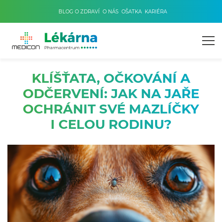
BLOG O ZDRAVÍ
O NÁS
OŠATKA
KARIÉRA
KLÍŠŤATA, OČKOVÁNÍ A
ODČERVENÍ: JAK NA JAŘE
OCHRÁNIT SVÉ MAZLÍČKY
I CELOU RODINU?