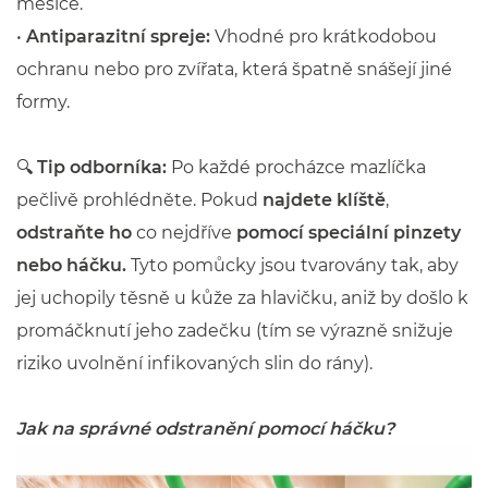
měsíce.
•
Antiparazitní spreje:
Vhodné pro krátkodobou
ochranu nebo pro zvířata, která špatně snášejí jiné
formy.
🔍
Tip odborníka:
Po každé procházce mazlíčka
pečlivě prohlédněte. Pokud
najdete klíště
,
odstraňte ho
co nejdříve
pomocí speciální pinzety
nebo háčku.
Tyto pomůcky jsou tvarovány tak, aby
jej uchopily těsně u kůže za hlavičku, aniž by došlo k
promáčknutí jeho zadečku (tím se výrazně snižuje
riziko uvolnění infikovaných slin do rány).
Jak na správné odstranění pomocí háčku?