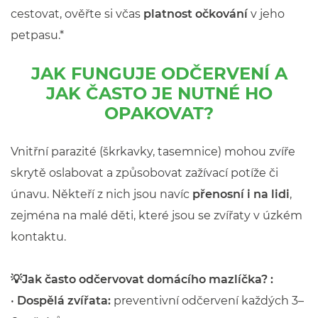
cestovat, ověřte si včas
platnost očkování
v jeho
petpasu.*
JAK FUNGUJE ODČERVENÍ A
JAK ČASTO JE NUTNÉ HO
OPAKOVAT?
Vnitřní parazité (škrkavky, tasemnice) mohou zvíře
skrytě oslabovat a způsobovat zažívací potíže či
únavu. Někteří z nich jsou navíc
přenosní i na lidi
,
zejména na malé děti, které jsou se zvířaty v úzkém
kontaktu.
💡Jak často odčervovat domácího mazlíčka? :
•
Dospělá zvířata:
preventivní odčervení každých 3–